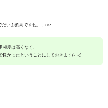
のでだいぶ割高ですね、、orz
用頻度は高くなく、
かったということにしておきます(-_-;)