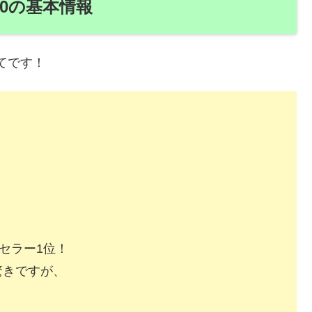
30の基本情報
てです！
！
トセラー1位！
驚きですが、