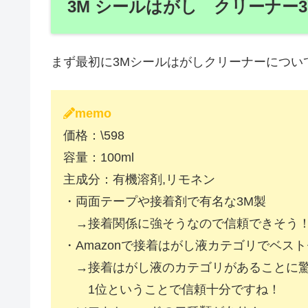
3M シールはがし クリーナー
まず最初に3Mシールはがしクリーナーについ
memo
価格：\598
容量：100ml
主成分：有機溶剤,リモネン
・両面テープや接着剤で有名な3M製
→接着関係に強そうなので信頼できそう
・Amazonで接着はがし液カテゴリでベス
→接着はがし液のカテゴリがあることに
1位ということで信頼十分ですね！