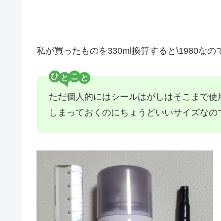
私が買ったものを330ml換算すると\1980な
ひ
こ
ただ個人的にはシールはがしはそこまで使
しまっておくのにちょうどいいサイズなので良